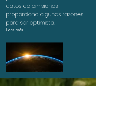
datos de emisiones
proporciona algunas razones
para ser optimista.
Leer más
2023 ots. 27(a)
Nueve parámetros para
conocer el estado de
salud de nuestro planeta
Los límites planetarios o