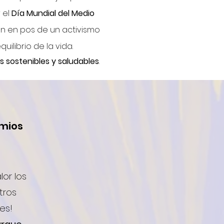
 el
Día Mundial del Medio
an en pos de un activismo
ilibrio de la vida.
 sostenibles y saludables
.
emios
or los
tros
es!