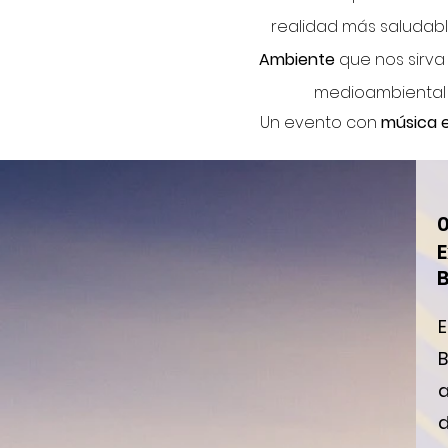
realidad más saludable
Ambiente
que nos sirva
medioambiental pa
Un evento con
música e
0
E
B
E
B
a
d