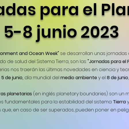
adas para el Pl
5-8 junio 2023
ironment and Ocean Week"
se desarrollan unas jornadas d
o de salud del Sistema Tierra, son las:
"Jornadas para el 
erias nos traerán las últimas novedades en ciencia y tec
l
5 de junio,
día mundial del
medio ambiente
y el
8 de junio
ras planetarias
(en inglés: planetary boundaries) son un
s fundamentales para la estabilidad del sistema
Tierra
y
que, en caso de ser superados, pueden poner en peligro