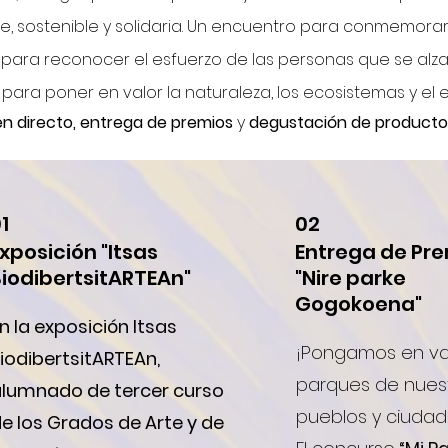
, sostenible y solidaria
. U
n encuentro para conmemorar
 para reconocer el esfuerzo de las personas que se alz
ra poner en valor la naturaleza, los ecosistemas y el equ
n directo, entrega de premios
y
degustación de productos
1
02
xposición "Itsas
Entrega de Pr
iodibertsitARTEAn"
"Nire parke
Gogokoena"
n la exposición Itsas
¡Pongamos en val
iodibertsitARTEAn,
parques de nues
lumnado de tercer curso
pueblos y ciudad
e los Grados de Arte y de