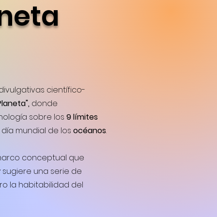
aneta
ivulgativas científico-
Planeta",
donde
nología sobre los
9 límites
, día mundial de los
océanos
.
 marco conceptual que
 sugiere una serie de
 la habitabilidad del